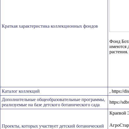
Краткая характеристика коллекционных фондов
Фонд Бота
имеются 
растения.
Каталог коллекций
, https://
Дополнительные общеобразовательные программы,
https://s
реализуемые на базе детского ботанического сада
Краевой 
АгроСтар
Проекты, которых участвует детский ботанический