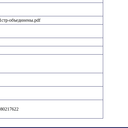
е-1стр-объединены.pdf
080217622