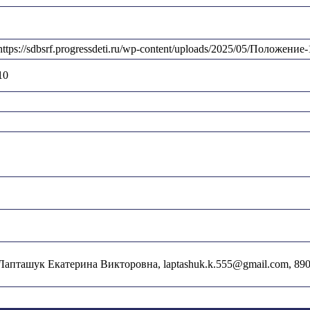
https://sdbsrf.progressdeti.ru/wp-content/uploads/2025/05/Положени
10
Лапташук Екатерина Викторовна, laptashuk.k.555@gmail.com, 89