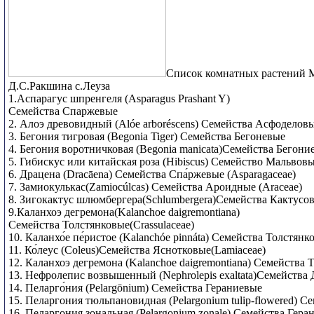
Список комнатных растений 
Д.С.Ракшина с.Леуза
1.Аспарагус шпренгеля (Asparagus Prashant Y)
Семейства Спаржевые
2. Алоэ древовидный (Alóe arboréscens) Семейства Асфоделов
3. Бегония тигровая (Begonia Tiger) Семейства Бегоневые
4. Бегония воротничковая (Begonia manicata)Семейства Бегони
5. Гибискус или китайская роза (Hibiscus) Семейство Мальвовы
6. Драцена (Dracāena) Семейства Спа́ржевые (Asparagaceae)
7. Замиокулькас(Zamiocúlcas) Семейства Ароидные (Araceae)
8. Зигокактус шлюмбергера(Schlumbergera)Семейства Кактусо
9.Каланхоэ дегремона(Kalanchoe daigremontiana)
Семейства Толстянковые(Crassulaceae)
10. Каланхо́е пе́ристое (Kalanchóe pinnáta) Семейства Толстянк
11. Ко́леус (Coleus)Семейства Яснотковые(Lamiaceae)
12. Каланхоэ дегремона (Kalanchoe daigremontiana) Семейства 
13. Нефролепис возвышенный (Nephrolepis exaltata)Семейства
14. Пеларго́ния (Pelargōnium) Семейства Гераниевые
15. Пеларгония тюльпановидная (Pelargonium tulip-flowered) С
16. Пеларгония зональная (Pelargonium zonale) Семейства Гера