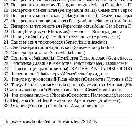
17. Пеларгония душистая (Pelargonium graveolens) Семейства 
18. Пеларгония звездчатая (Pelargonium stellar) Семейства Гера
19. Пеларгония королевская (Pelargonium regal) Семейства Гер
20. Пеларгония плющелистная (Pelargonium peltatum) Семейст
21. Пеперомия туполистная (Peperomia obtusifolia) Семейства Пе
22. Плющ Роициссус(Rhoicissus)Семейства Виноградовые
23. Плющ Хойя(Hóya)Семейства Кутровые (Apocynaceae)
24. Сансевиерия трехполосая (Sansevieria trifasciata)
25. Сансевиерия цилиндрическая (Sansevieria cylindrica
26. Сансевиерия хана (Sansevieria hahnii)
27. Сенпо́лия (Saintpaulia) Семейства Геснериевые (Gesneriacea
28. Толстя́нка(Crássula)Семейства Толстянковые(Crassulaceae)
29. Традесканция разноцветная(TRADESCANTIA DISCOLOR)
30. Фаленопсис (Phalaenopsis)Семейства Орхидные
31. Фикус каучуконосный(Ficus elastica)Семейства Тутовые (Mo
32. Фикус бенджамина(Ficus benjamina)Семейства Тутовые (Mo
33.Финик канарский(Phoenix canariensis)Семейства Пальмы
34. Фи́никовая па́льма,(Phoenix)Семейства Пальмовые(Arecacea
35.Шефлера (Schéfflera)Семейства Аралиевые (Araliaceae).
36.Эухарис (Eucharis) Семейства Амариллисовые
, https://leuzaschool.02edu.ru/life/article/2794554/,