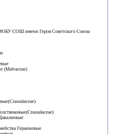
МОБУ СОШ имени Героя Советского Союза
ые
евые
е (Malvaceae)
в
овые(Crassulaceae)
Толстянковые(Crassulaceae)
 Давалиевые
емейства Гераниевые
ниевые