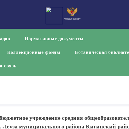
садов
Нормативные документы
Коллекционные фонды
Ботаническая библиот
я связь
бюджетное учреждение средняя общеобразовател
. Леуза муниципального района Кигинский рай