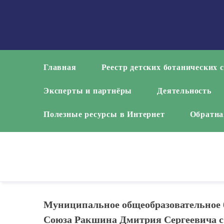
Skip
to
content
Главная
Реестр детских ботанических 
Эксперты и партнёры
Деятельность
Полезные ресурсы в Интернет
Обратна
Муниципальное общеобразовательное 
Союза Ракшина Дмитрия Сергеевича с