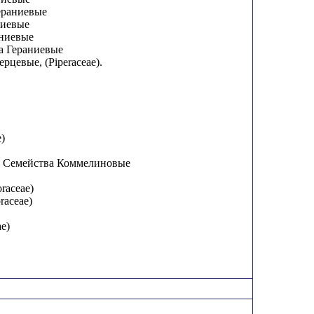
Гераниевые
ниевые
аниевые
ва Гераниевые
рцевые, (Piperaceae).
e)
 Семейства Коммелиновые
raceae)
raceae)
e)