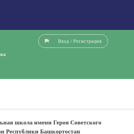
Вход
/
Регистрация
ека
ьная школа имени Героя Советского
он Республики Башкортостан