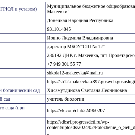
Муниципальное бюджетное общеобразоват
ЕГРЮЛ и уставом)
Макеевки"
Донецкая Народная Республика
9311014845
Иовно Людмила Владимировна
директор МБОУ"СШ № 12"
286192 ДНР, г. Макеевка, пгт Пролетарское
+7 949 301 55 77
shkola12-makeevka@mail.ru
https://sh12-makeevka-r897.gosweb.gosuslugi
й ботанический сад
Хисамутдинова Светлана Леонидовна
й сад
учитель биологии
го сада (при
https://vk.com/club224960207
https://sdbsrf.progressdeti.ru/wp-
content/uploads/2024/02/Polozhenie_o_Seti_