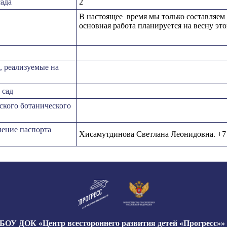
сада
2
В настоящее время мы только составляем
основная работа планируется на весну это
 реализуемые на
 сад
ского ботанического
нение паспорта
Хисамутдинова Светлана Леонидовна. +7 9
ОУ ДОК «Центр всестороннего развития детей «Прогресс»» 