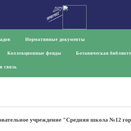
садов
Нормативные документы
Коллекционные фонды
Ботаническая библиот
я связь
вательное учреждение "Средняя школа №12 го