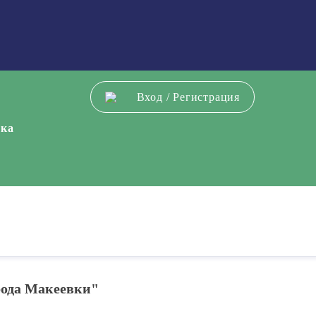
Вход
/
Регистрация
ека
рода Макеевки"