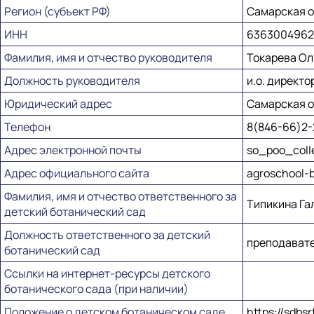
Регион (субъект РФ)
Самарская 
ИНН
6363004962
Фамилия, имя и отчество руководителя
Токарева Ол
Должность руководителя
и.о. директо
Юридический адрес
Самарская об
Телефон
8(846-66)2-
Адрес электронной почты
so_poo_coll
Адрес официального сайта
agroschool-
Фамилия, имя и отчество ответственного за
Типикина Га
детский ботанический сад
Должность ответственного за детский
преподават
ботанический сад
Ссылки на интернет-ресурсы детского
ботанического сада (при наличии)
Положение о детском ботаническом саде
https://sdb