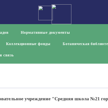
садов
Нормативные документы
Коллекционные фонды
Ботаническая библиот
я связь
вательное учреждение "Средняя школа №21 го