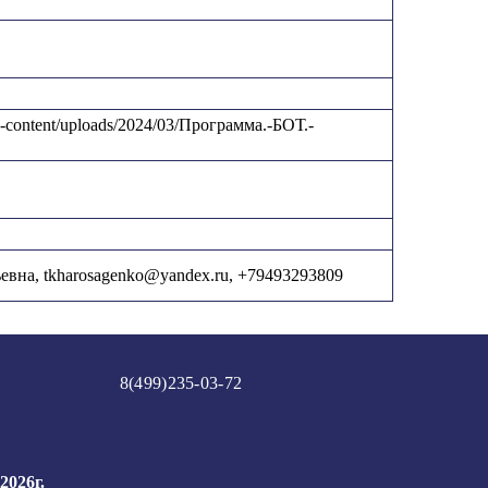
/wp-content/uploads/2024/03/Программа.-БОТ.-
евна, tkharosagenko@yandex.ru, +79493293809
8(499)235-03-72
2026г.