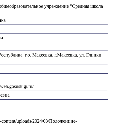
бщеобразовательное учреждение "Средняя школа
ика
на
спублика, г.о. Макеевка, г.Макеевка, ул. Глинки,
web.gosuslugi.ru/
ьевна
/wp-content/uploads/2024/03/Положениие-