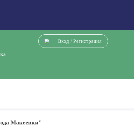
Вход
/
Регистрация
ека
рода Макеевки"