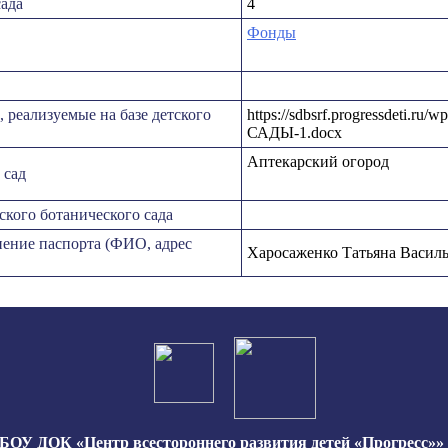
сада
4
Фонды
реализуемые на базе детского
https://sdbsrf.progressdeti.ru
САДЫ-1.docx
Аптекарский огород
 сад
кого ботанического сада
нение паспорта (ФИО, адрес
Харосаженко Татьяна Василь
ОУ ДОК «Центр всестороннего развития детей «Прогресс»» 