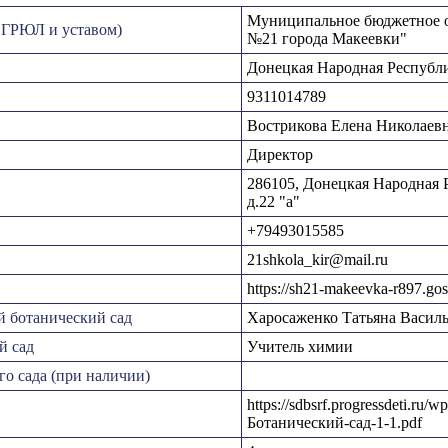
Муниципальное бюджетное о
ЕГРЮЛ и уставом)
№21 города Макеевки"
Донецкая Народная Республ
9311014789
Вострикова Елена Николаев
Директор
286105, Донецкая Народная Ре
д.22 "а"
+79493015585
21shkola_kir@mail.ru
https://sh21-makeevka-r897.gos
й ботанический сад
Харосаженко Татьяна Васил
й сад
Учитель химии
го сада (при наличии)
https://sdbsrf.progressdeti.ru
Ботанический-сад-1-1.pdf