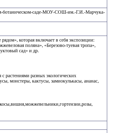
етском-ботаническом-саде-МОУ-СОШ-им.-Г.И.-Марчука-
 рядом», которая включает в себя экспозиции:
жжевеловая поляна», «Березово-туевая тропа»,
уктовый сад» и др.
я с растениями разных экологических
усы, монстеры, кактусы, замиокулькасы, ананас,
икосы,вишня,можжевельники,гортензии,розы,