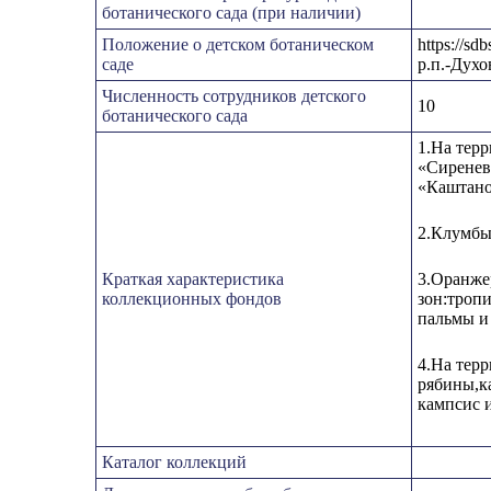
ботанического сада (при наличии)
Положение о детском ботаническом
https://s
саде
р.п.-Духо
Численность сотрудников детского
10
ботанического сада
1.На терр
«Сиреневы
«Каштано
2.Клумбы
Краткая характеристика
3.Оранжер
коллекционных фондов
зон:тропи
пальмы и 
4.На терр
рябины,к
кампсис и
Каталог коллекций