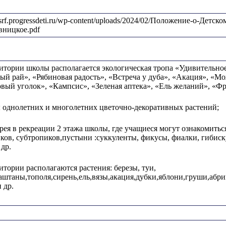
dbsrf.progressdeti.ru/wp-content/uploads/2024/02/Положение-о-Д
вницкое.pdf
итории школы располагается экологическая тропа «Удивительное
й рай», «Рябиновая радость», «Встреча у дуба», «Акация», «Мо
вый уголок», «Кампсис», «Зеленая аптека», «Ель желаний», «Фр
 однолетних и многолетних цветочно-декоративных растений;
ея в рекреации 2 этажа школы, где учащиеся могут ознакомитьс
ков, субтропиков,пустыни :суккуленты, фикусы, фиалки, гибиск
др.
итории располагаются растения: березы, туи,
аштаны,тополя,сирень,ель,вязы,акация,дубки,яблони,груши,абр
 др.