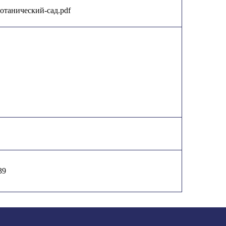
-ботанический-сад.pdf
39