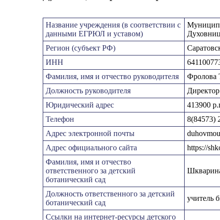
Название учреждения (в соответствии с
Муниципа
данными ЕГРЮЛ и уставом)
Духовниц
Регион (субъект РФ)
Саратовск
ИНН
64110077
Фамилия, имя и отчество руководителя
Фролова 
Должность руководителя
Директор
Юридический адрес
413900 р.
Телефон
8(84573) 
Адрес электронной почты
duhovmou
Адрес официального сайта
https://sh
Фамилия, имя и отчество
ответственного за детский
Шкварина
ботанический сад
Должность ответственного за детский
учитель 
ботанический сад
Ссылки на интернет-ресурсы детского