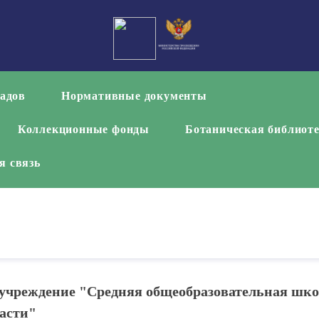
садов
Нормативные документы
Коллекционные фонды
Ботаническая библиот
я связь
учреждение "Средняя общеобразовательная шко
асти"