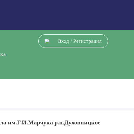
Вход
/
Регистрация
ека
ла им.Г.И.Марчука р.п.Духовницкое