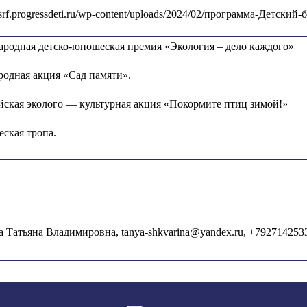
dbsrf.progressdeti.ru/wp-content/uploads/2024/02/программа-Детский
родная детско-юношеская премия «Экология – дело каждого»
одная акция «Сад памяти».
йская эколого — культурная акция «Покормите птиц зимой!»
еская тропа.
 Татьяна Владимировна, tanya-shkvarina@yandex.ru, +792714253