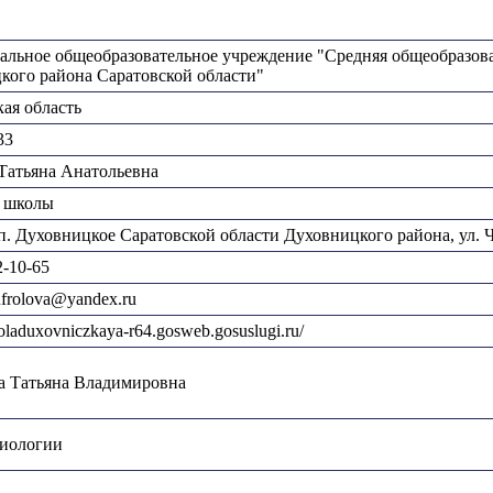
льное общеобразовательное учреждение "Средняя общеобразова
кого района Саратовской области"
ая область
33
Татьяна Анатольевна
 школы
п. Духовницкое Саратовской области Духовницкого района, ул. 
2-10-65
frolova@yandex.ru
koladuxovniczkaya-r64.gosweb.gosuslugi.ru/
 Татьяна Владимировна
биологии