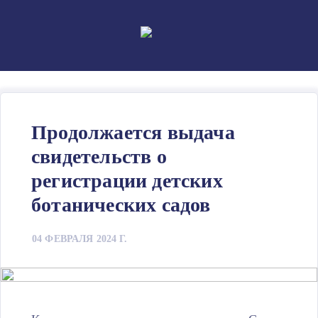
Skip
to
content
Продолжается выдача
свидетельств о
регистрации детских
ботанических садов
04 ФЕВРАЛЯ 2024 Г.