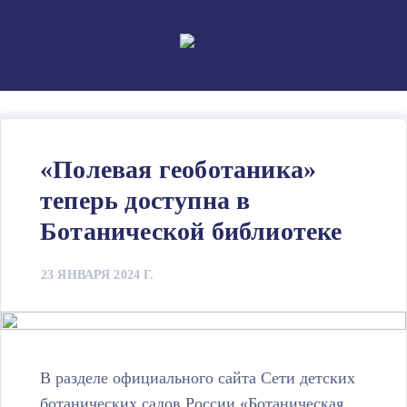
Skip
to
content
«Полевая геоботаника»
теперь доступна в
Ботанической библиотеке
23 ЯНВАРЯ 2024 Г.
В разделе официального сайта Сети детских
ботанических садов России «Ботаническая