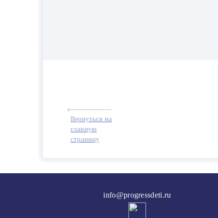
Вернуться на
главную
страницу
info@progressdeti.ru