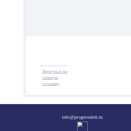
Вернуться на
главную
страницу
info@progressdeti.ru