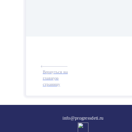
Вернуться на
главную
страницу
info@progressdeti.ru