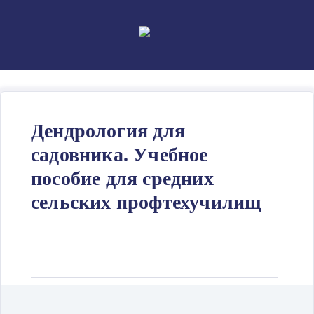
Skip
to
content
Дендрология для
садовника. Учебное
пособие для средних
сельских профтехучилищ