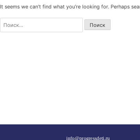
It seems we can’t find what you’re looking for. Perhaps sea
Найти:
info@progressdeti.ru