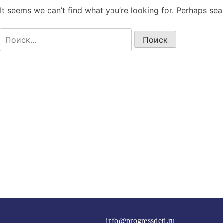
It seems we can’t find what you’re looking for. Perhaps sea
Найти:
info@progressdeti.ru