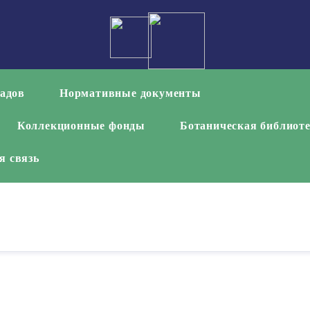
садов
Нормативные документы
Коллекционные фонды
Ботаническая библиот
я связь