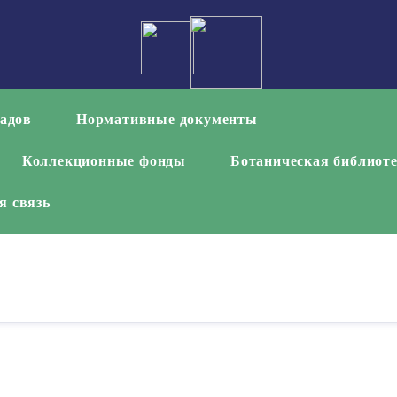
садов
Нормативные документы
Коллекционные фонды
Ботаническая библиот
я связь