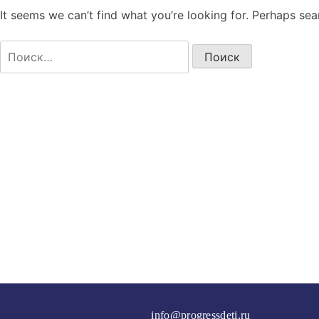
It seems we can’t find what you’re looking for. Perhaps sea
Найти:
info@progressdeti.ru